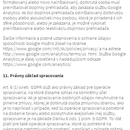
formátovaný alebo novo nainštalovaný, dotknutá osoba musí
preinštalovať doplnky prehliadača, aby zakázala službu Google
Analytics.
Ak bol doplnok prehliadača odinštalovaný dotknutou
osobou alebo akoukoľvek inou osobou, ktorá je priradená k ich
sfére pôsobnosti, alebo je zakázaná, je možné vykonať
preinštalovanie alebo reaktiváciu doplnkov prehliadača.
Ďalšie informácie a platné ustanovenia o ochrane údajov
spoločnosti Google možno získať na stránke
https://www.google.com/intl/sk/policies/privacy/ a ​​na adrese
http://www.google.com/analytics/terms/us. html.
Služba Google
Analytics je ďalej vysvetlená v nasledujúcom odkaze
https://www.google.com/analytics/.
11. Právny základ spracovania
Art.
6 (1) svieti.
GDPR slúži ako právny základ pre operácie
spracovania, na ktoré získame súhlas na konkrétny účel
spracovania.
Ak je spracovanie osobných údajov nevyhnutné na
plnenie zmluvy, ktorej je dotknutá osoba zmluvnou stranou, ako
je to napríklad v prípade, keď sú operácie spracovania potrebné
na dodanie tovaru alebo poskytnutie akejkoľvek inej služby,
spracovanie je na základe článku 6 ods. 1 písm.
b GDPR.
To isté
platí pre také operácie spracovania, ktoré sú potrebné na
vykonanie predzmluvných opatrení, napríklad v prípade otázok