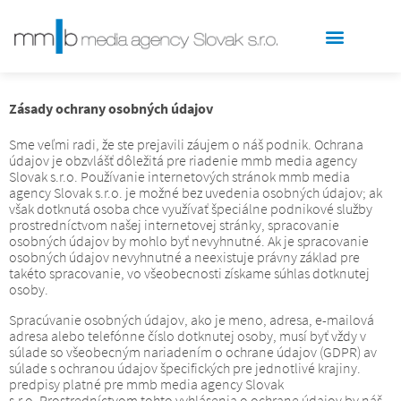
Zásady ochrany osobných údajov
Sme veľmi radi, že ste prejavili záujem o náš podnik.
Ochrana
údajov je obzvlášť dôležitá pre riadenie mmb media agency
Slovak s.r.o.
Používanie internetových stránok mmb media
agency Slovak s.r.o. je možné bez uvedenia osobných údajov;
ak
však dotknutá osoba chce využívať špeciálne podnikové služby
prostredníctvom našej internetovej stránky, spracovanie
osobných údajov by mohlo byť nevyhnutné.
Ak je spracovanie
osobných údajov nevyhnutné a neexistuje právny základ pre
takéto spracovanie, vo všeobecnosti získame súhlas dotknutej
osoby.
Spracúvanie osobných údajov, ako je meno, adresa, e-mailová
adresa alebo telefónne číslo dotknutej osoby, musí byť vždy v
súlade so všeobecným nariadením o ochrane údajov (GDPR) av
súlade s ochranou údajov špecifických pre jednotlivé krajiny.
predpisy platné pre mmb media agency Slovak
s.r.o.
Prostredníctvom tohto vyhlásenia o ochrane údajov by náš