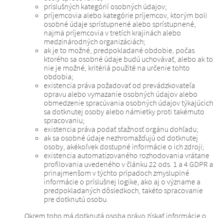
príslušných kategórií osobných údajov;
príjemcovia alebo kategórie príjemcov, ktorým boli
osobné údaje sprístupnené alebo sprístupnené,
najmä príjemcovia v tretích krajinách alebo
medzinárodných organizáciách;
ak je to možné, predpokladané obdobie, počas
ktorého sa osobné údaje budú uchovávať, alebo ak to
nie je možné, kritériá použité na určenie tohto
obdobia;
existencia práva požadovať od prevádzkovateľa
opravu alebo vymazanie osobných údajov alebo
obmedzenie spracúvania osobných údajov týkajúcich
sa dotknutej osoby alebo námietky proti takémuto
spracovaniu;
existencia práva podať sťažnosť orgánu dohľadu;
ak sa osobné údaje nezhromažďujú od dotknutej
osoby, akékoľvek dostupné informácie o ich zdroji;
existencia automatizovaného rozhodovania vrátane
profilovania uvedeného v článku 22 ods. 1 a 4 GDPR a
prinajmenšom v týchto prípadoch zmysluplné
informácie o príslušnej logike, ako aj o význame a
predpokladaných dôsledkoch, takéto spracovanie
pre dotknutú osobu.
Okrem toho má dotknutá osoba právo získať informácie o