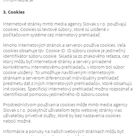
3. Cookies
Internetové stránky mmb media agency Slovak s.r.o. používajú
cookies.
Cookies sú textové súbory, ktoré sú uložené v
počítačovom systéme cez internetový prehliadač.
Mnoho internetových stránok a serverov používa cookies.
Veľa
cookies obsahuje tzv. Cookie ID.
ID súboru cookie je jedinečný
identifikátor súboru cookie.
Skladá sa zo znakového reťazca, cez
ktorý môžu byť internetové stránky a servery priradené
konkrétnemu internetovému prehliadaču, v ktorom bol súbor
cookie uložený.
To umožňuje navštíveným internetovým
stránkam a serverom diferencovať individuálny prehliadač
predmetu dát z iných internetových prehliadačov, ktoré obsahujú
iné cookies.
Špecifický internetový prehliadač možno rozpoznať a
identifikovať pomocou jedinečného ID súboru cookie.
Prostredníctvom používania cookies môže mmb media agency
Slovak s.r.o. poskytnúť užívateľom tejto webovej stránky viac
užívateľsky prívetivé služby, ktoré by bez nastavenia cookies
neboli možné.
Informácie a ponuky na našich webových stránkach môžu byť