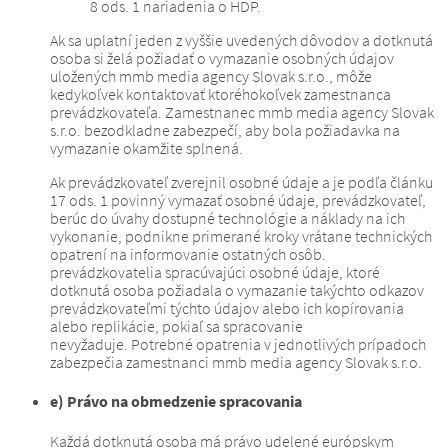
8 ods. 1 nariadenia o HDP.
Ak sa uplatní jeden z vyššie uvedených dôvodov a dotknutá
osoba si želá požiadať o vymazanie osobných údajov
uložených mmb media agency Slovak s.r.o., môže
kedykoľvek kontaktovať ktoréhokoľvek zamestnanca
prevádzkovateľa.
Zamestnanec mmb media agency Slovak
s.r.o. bezodkladne zabezpečí, aby bola požiadavka na
vymazanie okamžite splnená.
Ak prevádzkovateľ zverejnil osobné údaje a je podľa článku
17 ods. 1 povinný vymazať osobné údaje, prevádzkovateľ,
berúc do úvahy dostupné technológie a náklady na ich
vykonanie, podnikne primerané kroky vrátane technických
opatrení na informovanie ostatných osôb.
prevádzkovatelia spracúvajúci osobné údaje, ktoré
dotknutá osoba požiadala o vymazanie takýchto odkazov
prevádzkovateľmi týchto údajov alebo ich kopírovania
alebo replikácie, pokiaľ sa spracovanie
nevyžaduje.
Potrebné opatrenia v jednotlivých prípadoch
zabezpečia zamestnanci mmb media agency Slovak s.r.o.
e) Právo na obmedzenie spracovania
Každá dotknutá osoba má právo udelené európskym