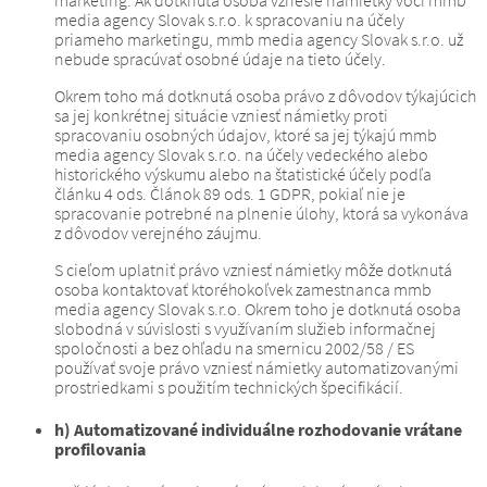
media agency Slovak s.r.o. k spracovaniu na účely
priameho marketingu, mmb media agency Slovak s.r.o. už
nebude spracúvať osobné údaje na tieto účely.
Okrem toho má dotknutá osoba právo z dôvodov týkajúcich
sa jej konkrétnej situácie vzniesť námietky proti
spracovaniu osobných údajov, ktoré sa jej týkajú mmb
media agency Slovak s.r.o. na účely vedeckého alebo
historického výskumu alebo na štatistické účely podľa
článku 4 ods. Článok 89 ods. 1 GDPR, pokiaľ nie je
spracovanie potrebné na plnenie úlohy, ktorá sa vykonáva
z dôvodov verejného záujmu.
S cieľom uplatniť právo vzniesť námietky môže dotknutá
osoba kontaktovať ktoréhokoľvek zamestnanca mmb
media agency Slovak s.r.o.
Okrem toho je dotknutá osoba
slobodná v súvislosti s využívaním služieb informačnej
spoločnosti a bez ohľadu na smernicu 2002/58 / ES
používať svoje právo vzniesť námietky automatizovanými
prostriedkami s použitím technických špecifikácií.
h) Automatizované individuálne rozhodovanie vrátane
profilovania