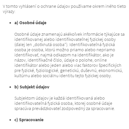
V tomto vyhlásení o ochrane údajov používame okrem iného tieto
výrazy:
a) Osobné údaje
Osobné údaje znamenajú akékoľvek informácie týkajúce sa
identifikovanej alebo identifikovateľnej fyzickej osoby
(ďalej len „dotknutá osoba“).
Identifikovateľná fyzická
osoba je osoba, ktorú možno priamo alebo nepriamo
identifikovať, najmä odkazom na identifikátor, ako je
názov, identifikačné číslo, údaje o polohe, online
identifikátor alebo jeden alebo viac faktorov špecifických
pre fyzické, fyziologické, genetickú, duševnú, ekonomickú,
kultúrnu alebo sociálnu identitu tejto fyzickej osoby.
b) Subjekt údajov
Subjektom údajov je každá identifikovaná alebo
identifikovateľná fyzická osoba, ktorej osobné údaje
spracúva prevádzkovateľ zodpovedný za spracovanie.
c) Spracovanie