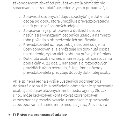
zákonodarcom získať od prevádzkovateľa obmedzenie
spracovania, ak sa uplatňuje jeden z týchto prípadov: \ t
Správnosť osobných údajov spochybňuje dotknutá
osoba po dobu, ktorá umožňuje prevádzkovateľovi
overiť presnosť osobných údajov.
Spracovanie je protiprávne a dotknutá osoba
nesúhlasí s vymazaním osobných údajov a namiesto
toho požiada o obmedzenie ich používania.
Prevádzkovateľ už nepotrebuje osobné údaje na
účely spracovania, ale vyžaduje ich dotknutá osoba
na zriadenie, výkon alebo obranu právnych nárokov.
Dotknutá osoba vzniesla námietky proti spracovaniu
podľa článku 21 ods. 1 nariadenia o rozpočtových
pravidlách až do overenia, či legitímne dôvody
prevádzkovateľa prevyšujú dôvody dotknutej osoby.
Ak je splnená jedna z vyššie uvedených podmienok a
dotknutá osoba si želá požiadať o obmedzenie spracovania
osobných údajov uložených mmb media agency Slovak
s.r.o., môže kedykoľvek kontaktovať ktoréhokoľvek
zamestnanca prevádzkovateľa.
Obmedzenie spracovania
zabezpečí zamestnanec mmb media agency Slovak s.r.o.
f) Právo na prenosnosť údajov