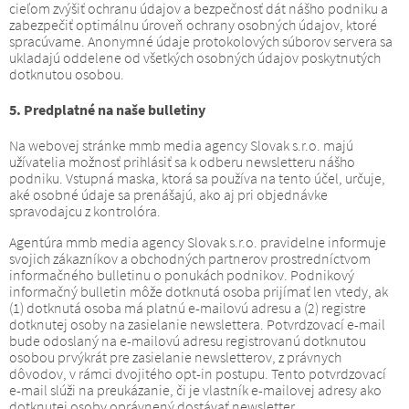
cieľom zvýšiť ochranu údajov a bezpečnosť dát nášho podniku a
zabezpečiť optimálnu úroveň ochrany osobných údajov, ktoré
spracúvame.
Anonymné údaje protokolových súborov servera sa
ukladajú oddelene od všetkých osobných údajov poskytnutých
dotknutou osobou.
5. Predplatné na naše bulletiny
Na webovej stránke mmb media agency Slovak s.r.o. majú
užívatelia možnosť prihlásiť sa k odberu newsletteru nášho
podniku.
Vstupná maska, ktorá sa používa na tento účel, určuje,
aké osobné údaje sa prenášajú, ako aj pri objednávke
spravodajcu z kontrolóra.
Agentúra mmb media agency Slovak s.r.o. pravidelne informuje
svojich zákazníkov a obchodných partnerov prostredníctvom
informačného bulletinu o ponukách podnikov.
Podnikový
informačný bulletin môže dotknutá osoba prijímať len vtedy, ak
(1) dotknutá osoba má platnú e-mailovú adresu a (2) registre
dotknutej osoby na zasielanie newslettera.
Potvrdzovací e-mail
bude odoslaný na e-mailovú adresu registrovanú dotknutou
osobou prvýkrát pre zasielanie newsletterov, z právnych
dôvodov, v rámci dvojitého opt-in postupu.
Tento potvrdzovací
e-mail slúži na preukázanie, či je vlastník e-mailovej adresy ako
dotknutej osoby oprávnený dostávať newsletter.