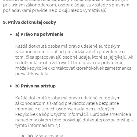
príslušným zákonodarcom, osobné údaje sa v súlade s právnymi
požiadavkami pravidelne blokujú alebo vymazávajú.
9. Práva dotknutej osoby
a) Právo na potvrdenie
Každá dotknutá osoba má právo udelené európskym
zákonodarcom získať od prevádzkovateľa potvrdenie o
tom, či sa spracovávajú osobné údaje, ktoré sa jej týkajú.
Ak
si dotknutá osoba želá využiť toto právo na potvrdenie,
môže kedykoľvek kontaktovať ktoréhokoľvek zamestnanca
prevádzkovateľa.
b) Právo na prístup
Každá dotknutá osoba má právo udelené európskym
zákonodarcom získať od prevádzkovateľa bezplatné
informácie o svojich osobných údajoch uložených
kedykoľvek a kópiu týchto informácií.
Európske smernice a
nariadenia okrem toho poskytujú dotknutej osobe prístup k
týmto informáciám: \ t
účely spracovania;