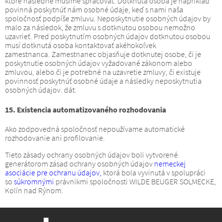
ktoré následne musíme spracovať.
Dotknutá osoba je napríklad
povinná poskytnúť nám osobné údaje, keď s nami naša
spoločnosť podpíše zmluvu.
Neposkytnutie osobných údajov by
malo za následok, že zmluvu s dotknutou osobou nemožno
uzavrieť.
Pred poskytnutím osobných údajov dotknutou osobou
musí dotknutá osoba kontaktovať akéhokoľvek
zamestnanca.
Zamestnanec objasňuje dotknutej osobe, či je
poskytnutie osobných údajov vyžadované zákonom alebo
zmluvou, alebo či je potrebné na uzavretie zmluvy, či existuje
povinnosť poskytnúť osobné údaje a následky neposkytnutia
osobných údajov. dát.
15. Existencia automatizovaného rozhodovania
Ako zodpovedná spoločnosť nepoužívame automatické
rozhodovanie ani profilovanie.
Tieto zásady ochrany osobných údajov boli vytvorené
generátorom zásad ochrany osobných údajov
nemeckej
asociácie pre ochranu údajov,
ktorá bola vyvinutá v spolupráci
so
súkromnými
právnikmi spoločnosti WILDE BEUGER SOLMECKE,
Kolín nad Rýnom.