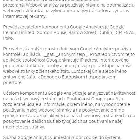
prezeraná.
Webové analýzy sa používajú hlavne na optimalizáciu
webových stránok a na vykonanie analýzy nákladov a výnosov
internetovej reklamy.
Prevádzkovateľom komponentu Google Analytics je Google
Ireland Limited, Gordon House, Barrow Street, Dublin, D04 E5W5,
Írsko.
Pre webovú analýzu prostredníctvom Google Analytics používa
kontrolér aplikáciu „_gat.
_anonymizeIp „.
Prostredníctvom tejto
aplikácie spoločnosť Google skracuje IP adresu internetového
pripojenia dotknutej osoby a anonymizuje pri prístupe na naše
webové stránky z členského štátu Európskej únie alebo iného
zmluvného štátu k Dohode o Európskom hospodárskom
priestore.
Účelom komponentu Google Analytics je analyzovať návštevnosť
na našich webových stránkach.
Spoločnosť Google používa
zozbierané údaje a informácie, okrem iného, ​​na vyhodnotenie
používania našej webovej stránky a na poskytovanie online
správ, ktoré zobrazujú aktivity na našich webových stránkach a na
poskytovanie ďalších služieb týkajúcich sa používania našej
internetovej stránky.
Služba Google Analytics umiestni súbor cookie do systému