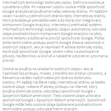
informačných technológií dotknutej osoby.
Definícia cookies je
vysvetlená vyššie.
Pri nastavení súboru cookie môže spoločnosť
Google analyzovať používanie našej webovej stránky.
Pri každom
volaní na jednu z jednotlivých stránok tejto internetovej stránky,
ktorú prevádzkuje prevádzkovateľ a do ktorej bol integrovaný
komponent Google Analytics, internetový prehliadač systému
informačných technológií subjektu údajov automaticky odovzdá
údaje prostredníctvom Komponent Google Analytics na účely
online reklamy a zúčtovania provízií spoločnosti Google.
Počas
tohto technického postupu podnik Google získava vedomosti o
osobných údajoch, ako je napríklad IP adresa dotknutej osoby,
ktorá slúži spoločnosti Google, okrem iného na pochopenie
pôvodu návštevníkov a kliknutí a následné vytvorenie vyrovnania
provízií.
Cookie sa používa na ukladanie osobných údajov, ako je
napríklad čas prístupu, miesto, z ktorého bol prístup vytvorený, a
frekvencia návštev našich webových stránok dotknutou
osobou.
Pri každej návšteve našej internetovej stránky sa takéto
osobné údaje, vrátane IP adresy prístupu na internet, ktorý
používa dotknutá osoba, odovzdajú spoločnosti Google v
Spojených štátoch amerických.
Tieto osobné údaje uchováva
spoločnosť Google v Spojených štátoch amerických.
Spoločnosť
Google môže tieto osobné údaje zozbierané prostredníctvom
technického postupu odovzdať tretím stranám.