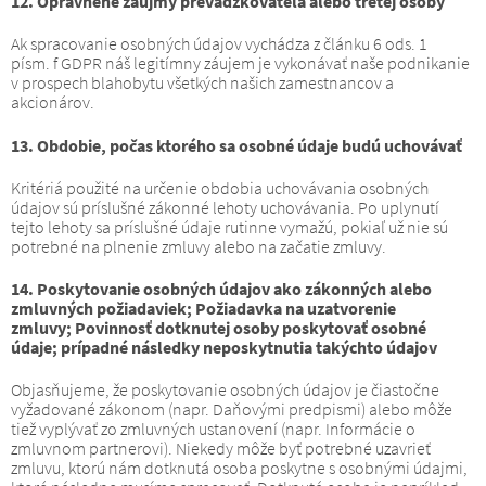
12. Oprávnené záujmy prevádzkovateľa alebo tretej osoby
Ak spracovanie osobných údajov vychádza z článku 6 ods. 1
písm.
f GDPR náš legitímny záujem je vykonávať naše podnikanie
v prospech blahobytu všetkých našich zamestnancov a
akcionárov.
13. Obdobie, počas ktorého sa osobné údaje budú uchovávať
Kritériá použité na určenie obdobia uchovávania osobných
údajov sú príslušné zákonné lehoty uchovávania.
Po uplynutí
tejto lehoty sa príslušné údaje rutinne vymažú, pokiaľ už nie sú
potrebné na plnenie zmluvy alebo na začatie zmluvy.
14. Poskytovanie osobných údajov ako zákonných alebo
zmluvných požiadaviek;
Požiadavka na uzatvorenie
zmluvy;
Povinnosť dotknutej osoby poskytovať osobné
údaje;
prípadné následky neposkytnutia takýchto údajov
Objasňujeme, že poskytovanie osobných údajov je čiastočne
vyžadované zákonom (napr. Daňovými predpismi) alebo môže
tiež vyplývať zo zmluvných ustanovení (napr. Informácie o
zmluvnom partnerovi).
Niekedy môže byť potrebné uzavrieť
zmluvu, ktorú nám dotknutá osoba poskytne s osobnými údajmi,