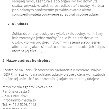
verejnej moci, agentúra alebo orgán iný ako dotknutá
osoba, prevádzkovateľ, sprostredkovateľ a osoby, ktoré sú
pod priamym oprávnením prevádzkovateľa alebo
sprostredkovateľa oprávnené spracúvať osobné údaje.
k) Súhlas
Súhlas dotknutej osoby je akýkoľvek slobodný, konkrétny,
informovaný a jednoznačný údaj o želaniach dotknutej
osoby, ktorým prostredníctvom vyhlásenia alebo jasnej
afirmatívnej akcie súhlasí so spracovaním osobných údajov,
ktoré sa jej týkajú. ,
2. Názov a adresa kontroléra
Kontrolór na účely všeobecného nariadenia o ochrane údajov
(GDPR), iné zákony na ochranu údajov platné v členských štátoch
Európskej únie a iné ustanovenia týkajúce sa ochrany údajov:
mmb media agency Slovak s.r.o.
Panónska cesta 7
85104 Bratislava
info@mmb-media.sk
Tel: +421 2 5296 2443
mmb-media.sk