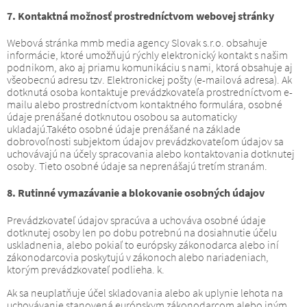
7. Kontaktná možnosť prostredníctvom webovej stránky
Webová stránka mmb media agency Slovak s.r.o. obsahuje
informácie, ktoré umožňujú rýchly elektronický kontakt s našim
podnikom, ako aj priamu komunikáciu s nami, ktorá obsahuje aj
všeobecnú adresu tzv. Elektronickej pošty (e-mailová adresa).
Ak
dotknutá osoba kontaktuje prevádzkovateľa prostredníctvom e-
mailu alebo prostredníctvom kontaktného formulára, osobné
údaje prenášané dotknutou osobou sa automaticky
ukladajú.
Takéto osobné údaje prenášané na základe
dobrovoľnosti subjektom údajov prevádzkovateľom údajov sa
uchovávajú na účely spracovania alebo kontaktovania dotknutej
osoby.
Tieto osobné údaje sa neprenášajú tretím stranám.
8. Rutinné vymazávanie a blokovanie osobných údajov
Prevádzkovateľ údajov spracúva a uchováva osobné údaje
dotknutej osoby len po dobu potrebnú na dosiahnutie účelu
uskladnenia, alebo pokiaľ to európsky zákonodarca alebo iní
zákonodarcovia poskytujú v zákonoch alebo nariadeniach,
ktorým prevádzkovateľ podlieha. k.
Ak sa neuplatňuje účel skladovania alebo ak uplynie lehota na
uchovávanie stanovená európskym zákonodarcom alebo iným