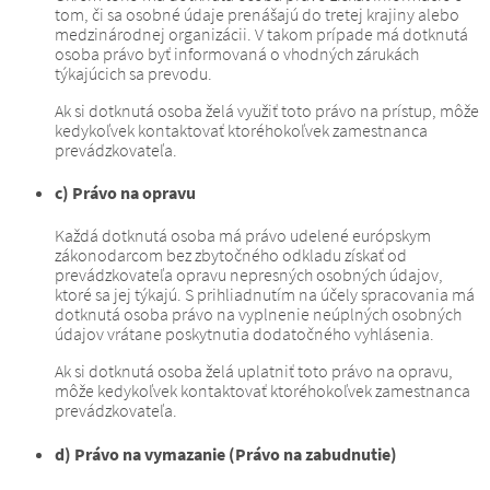
tom, či sa osobné údaje prenášajú do tretej krajiny alebo
medzinárodnej organizácii.
V takom prípade má dotknutá
osoba právo byť informovaná o vhodných zárukách
týkajúcich sa prevodu.
Ak si dotknutá osoba želá využiť toto právo na prístup, môže
kedykoľvek kontaktovať ktoréhokoľvek zamestnanca
prevádzkovateľa.
c) Právo na opravu
Každá dotknutá osoba má právo udelené európskym
zákonodarcom bez zbytočného odkladu získať od
prevádzkovateľa opravu nepresných osobných údajov,
ktoré sa jej týkajú.
S prihliadnutím na účely spracovania má
dotknutá osoba právo na vyplnenie neúplných osobných
údajov vrátane poskytnutia dodatočného vyhlásenia.
Ak si dotknutá osoba želá uplatniť toto právo na opravu,
môže kedykoľvek kontaktovať ktoréhokoľvek zamestnanca
prevádzkovateľa.
d) Právo na vymazanie (Právo na zabudnutie)