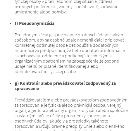
fyzickej osoby v práci, ekonomickej situácie, zdravia,
osobných preferencií. , záujmy, spoľahlivosť, správanie,
umiestnenie alebo pohyby.
f) Pseudonymizácia
Pseudonymizácia je spracovanie osobných údajov takým
spôsobom, aby sa osobné údaje nemohli ďalej pripisovať
konkrétnej dotknutej osobe bez použitia dodatočných
informácií za predpokladu, že tieto dodatočné informácie
sa uchovávajú oddelene a podliehajú technickým a
organizačným opatreniam na zabezpečenie že osobné
údaje nie sú pripísané identifikovanej alebo
identifikovateľnej fyzickej osobe.
g) Kontrolór alebo prevádzkovateľ zodpovedný za
spracovanie
Prevádzkovateľom alebo prevádzkovateľom zodpovedným
za spracovanie je fyzická alebo právnická osoba, verejný
orgán, agentúra alebo iný orgán, ktorý sám alebo spoločne
s ostatnými určuje účely a prostriedky spracovania
osobných údajov;
ak účely a prostriedky takéhoto
spracovania určujú právne predpisy Únie alebo členského