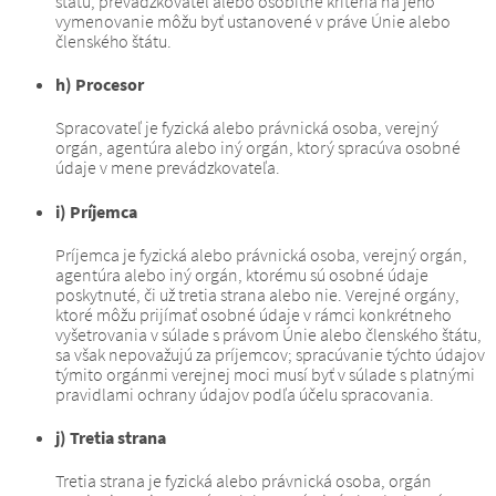
štátu, prevádzkovateľ alebo osobitné kritériá na jeho
vymenovanie môžu byť ustanovené v práve Únie alebo
členského štátu.
h) Procesor
Spracovateľ je fyzická alebo právnická osoba, verejný
orgán, agentúra alebo iný orgán, ktorý spracúva osobné
údaje v mene prevádzkovateľa.
i) Príjemca
Príjemca je fyzická alebo právnická osoba, verejný orgán,
agentúra alebo iný orgán, ktorému sú osobné údaje
poskytnuté, či už tretia strana alebo nie.
Verejné orgány,
ktoré môžu prijímať osobné údaje v rámci konkrétneho
vyšetrovania v súlade s právom Únie alebo členského štátu,
sa však nepovažujú za príjemcov;
spracúvanie týchto údajov
týmito orgánmi verejnej moci musí byť v súlade s platnými
pravidlami ochrany údajov podľa účelu spracovania.
j) Tretia strana
Tretia strana je fyzická alebo právnická osoba, orgán