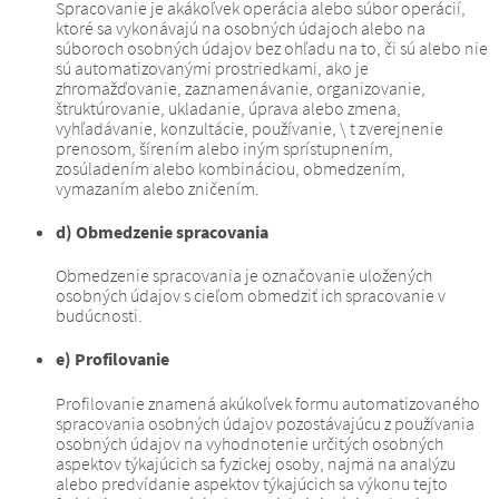
Spracovanie je akákoľvek operácia alebo súbor operácií,
ktoré sa vykonávajú na osobných údajoch alebo na
súboroch osobných údajov bez ohľadu na to, či sú alebo nie
sú automatizovanými prostriedkami, ako je
zhromažďovanie, zaznamenávanie, organizovanie,
štruktúrovanie, ukladanie, úprava alebo zmena,
vyhľadávanie, konzultácie, používanie, \ t zverejnenie
prenosom, šírením alebo iným sprístupnením,
zosúladením alebo kombináciou, obmedzením,
vymazaním alebo zničením.
d) Obmedzenie spracovania
Obmedzenie spracovania je označovanie uložených
osobných údajov s cieľom obmedziť ich spracovanie v
budúcnosti.
e) Profilovanie
Profilovanie znamená akúkoľvek formu automatizovaného
spracovania osobných údajov pozostávajúcu z používania
osobných údajov na vyhodnotenie určitých osobných
aspektov týkajúcich sa fyzickej osoby, najmä na analýzu
alebo predvídanie aspektov týkajúcich sa výkonu tejto