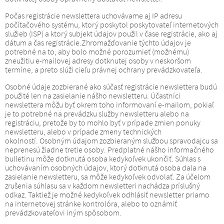
Počas registrácie newslettera uchovávame aj IP adresu
počítačového systému, ktorý poskytol poskytovateľ internetových
služieb (ISP) a ktorý subjekt údajov použil v čase registrácie, ako aj
dátum a čas registrácie.
Zhromažďovanie týchto údajov je
potrebné na to, aby bolo možné porozumieť (možnému)
zneužitiu e-mailovej adresy dotknutej osoby v neskoršom
termíne, a preto slúži cieľu právnej ochrany prevádzkovateľa.
Osobné údaje zozbierané ako súčasť registrácie newslettera budú
použité len na zasielanie nášho newsletteru.
Účastníci
newslettera môžu byť okrem toho informovaní e-mailom, pokiaľ
je to potrebné na prevádzku služby newsletteru alebo na
registráciu, pretože by to mohlo byť v prípade zmien ponuky
newsletteru, alebo v prípade zmeny technických
okolností.
Osobným údajom zozbieraným službou spravodajcu sa
neprenesú žiadne tretie osoby.
Predplatné nášho informačného
bulletinu môže dotknutá osoba kedykoľvek ukončiť.
Súhlas s
uchovávaním osobných údajov, ktorý dotknutá osoba dala na
zasielanie newsletteru, sa môže kedykoľvek odvolať.
Za účelom
zrušenia súhlasu sa v každom newsletteri nachádza príslušný
odkaz.
Taktiež je možné kedykoľvek odhlásiť newsletter priamo
na internetovej stránke kontrolóra, alebo to oznámiť
prevádzkovateľovi iným spôsobom.