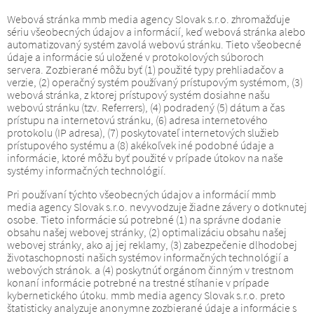
Webová stránka mmb media agency Slovak s.r.o. zhromažďuje
sériu všeobecných údajov a informácií, keď webová stránka alebo
automatizovaný systém zavolá webovú stránku.
Tieto všeobecné
údaje a informácie sú uložené v protokolových súboroch
servera.
Zozbierané môžu byť (1) použité typy prehliadačov a
verzie, (2) operačný systém používaný prístupovým systémom, (3)
webová stránka, z ktorej prístupový systém dosiahne našu
webovú stránku (tzv. Referrers), (4) podradený (5) dátum a čas
prístupu na internetovú stránku, (6) adresa internetového
protokolu (IP adresa), (7) poskytovateľ internetových služieb
prístupového systému a (8) akékoľvek iné podobné údaje a
informácie, ktoré môžu byť použité v prípade útokov na naše
systémy informačných technológií.
Pri používaní týchto všeobecných údajov a informácií mmb
media agency Slovak s.r.o. nevyvodzuje žiadne závery o dotknutej
osobe.
Tieto informácie sú potrebné (1) na správne dodanie
obsahu našej webovej stránky, (2) optimalizáciu obsahu našej
webovej stránky, ako aj jej reklamy, (3) zabezpečenie dlhodobej
životaschopnosti našich systémov informačných technológií a
webových stránok. a (4) poskytnúť orgánom činným v trestnom
konaní informácie potrebné na trestné stíhanie v prípade
kybernetického útoku.
mmb media agency Slovak s.r.o. preto
štatisticky analyzuje anonymne zozbierané údaje a informácie s