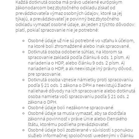
Každá dotknutá osoba má právo udelené európskym
zákonodarcom bez zbytočného odkladu získať od
prevádzkovateľa výmaz osobných údajov, ktoré sa jej
týkajú, a prevádzkovateľ je povinný bez zbytočného
odkladu vymazať osobné údaje, ak jeden z týchto dôvodov:
platí, pokiaľ spracovanie nie je potrebné:
Osobné údaje už nie sú potrebné vo vzťahu k účelom,
na ktoré boli zhromaždené alebo inak spracované.
Dotknutá osoba odoberie súhlas, na ktorom sa
spracovanie zakladá podľa článku 6 ods. 1 písm. A)
nariadenia o HDP, alebo článku 9 ods. 2 písm. A)
nariadenia o HDP, a ak neexistuje iný právny dôvod.
pre spracovanie.
Dotknutá osoba vznesie námietky proti spracovaniu
podľa § 21 ods. 1 zákona o DPH a neexistujú žiadne
naliehavé dôvody na ich spracovanie alebo dotknutá
osoba namieta voči spracovaniu podľa § 21 ods. 2
zákona o DPH.
Osobné údaje boli nezákonne spracované.
Osobné údaje sa musia vymazať, aby sa dodržala
zákonná povinnosť v práve Únie alebo členského
štátu, ktorému podlieha prevádzkovateľ.
Osobné údaje boli zozbierané v súvislosti s ponukou
služieb informačnej spoločnosti uvedenými v článku