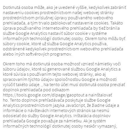
Dotknutá osoba môže, ako je uvedené vyššie, kedykoľvek zabrániť
nastaveniu cookies prostredníctvom našej webovej stránky
prostredníctvom príslušnej úpravy používaného webového
prehliadača, a tým trvalo zablokovať nastavenie cookies.
Takáto
úprava používaného internetového prehliadača by tiež bránila
službe Google Analytics nastaviť súbor cookie v systéme
informačných technológií dotknutej osoby.
Okrem toho môžu byť
súbory cookie, ktoré už služba Google Analytics používa,
odstránené kedykoľvek prostredníctvom webového prehliadača
alebo iných softvérových programov.
Okrem toho má dotknutá osoba možnosť vzniesť námietky voči
súboru údajov, ktoré sú generované službou Google Analytics a
ktoré súvisia s používaním tejto webovej stránky, ako aj
spracovaním týchto údajov spoločnosťou Google a možnosti
vylúčiť takéto údaje. ,
Na tento účel musí dotknutá osoba prevziať
doplnok prehliadača pod odkazom
https://tools.google.com/dlpage/gaoptout a nainštalovať
ho.
Tento doplnok prehľadávača poskytuje službe Google
Analytics prostredníctvom jazyka JavaScript, že žiadne údaje a
informácie o návštevách internetových stránok sa nesmú
odosielať do služby Google Analytics.
Inštalácia doplnkov
prehliadača Google považuje za námietku.
Ak je systém
informačných technológií dotknutej osoby neskôr vymazaný,