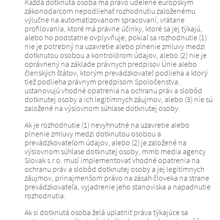
Každá dotknutá osoba má právo udelené európskym
zákonodarcom nepodliehať rozhodnutiu založenému
výlučne na automatizovanom spracovaní, vrátane
profilovania, ktoré má právne účinky, ktoré sa jej týkajú,
alebo ho podstatne ovplyvňuje, pokiaľ sa rozhodnutie (1)
nie je potrebný na uzavretie alebo plnenie zmluvy medzi
dotknutou osobou a kontrolórom údajov, alebo (2) nie je
oprávnený na základe právnych predpisov Únie alebo
členských štátov, ktorým prevádzkovateľ podlieha a ktorý
tiež podlieha právnym predpisom Spoločenstva.
ustanovujú vhodné opatrenia na ochranu práv a slobôd
dotknutej osoby a ich legitímnych záujmov, alebo (3) nie sú
založené na výslovnom súhlase dotknutej osoby.
Ak je rozhodnutie (1) nevyhnutné na uzavretie alebo
plnenie zmluvy medzi dotknutou osobou a
prevádzkovateľom údajov, alebo (2) je založené na
výslovnom súhlase dotknutej osoby, mmb media agency
Slovak s.r.o. musí implementovať vhodné opatrenia na
ochranu práv a slobôd dotknutej osoby a jej legitímnych
záujmov, prinajmenšom právo na zásah človeka na strane
prevádzkovateľa, vyjadrenie jeho stanoviska a napadnutie
rozhodnutia.
Ak si dotknutá osoba želá uplatniť práva týkajúce sa