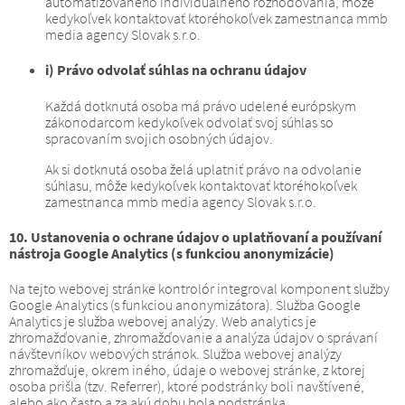
automatizovaného individuálneho rozhodovania, môže
kedykoľvek kontaktovať ktoréhokoľvek zamestnanca mmb
media agency Slovak s.r.o.
i) Právo odvolať súhlas na ochranu údajov
Každá dotknutá osoba má právo udelené európskym
zákonodarcom kedykoľvek odvolať svoj súhlas so
spracovaním svojich osobných údajov.
Ak si dotknutá osoba želá uplatniť právo na odvolanie
súhlasu, môže kedykoľvek kontaktovať ktoréhokoľvek
zamestnanca mmb media agency Slovak s.r.o.
10. Ustanovenia o ochrane údajov o uplatňovaní a používaní
nástroja Google Analytics (s funkciou anonymizácie)
Na tejto webovej stránke kontrolór integroval komponent služby
Google Analytics (s funkciou anonymizátora).
Služba Google
Analytics je služba webovej analýzy.
Web analytics je
zhromažďovanie, zhromažďovanie a analýza údajov o správaní
návštevníkov webových stránok.
Služba webovej analýzy
zhromažďuje, okrem iného, ​​údaje o webovej stránke, z ktorej
osoba prišla (tzv. Referrer), ktoré podstránky boli navštívené,
alebo ako často a za akú dobu bola podstránka