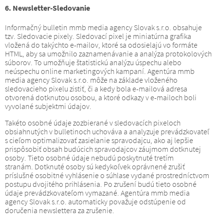
6. Newsletter-Sledovanie
Informačný bulletin mmb media agency Slovak s.r.o. obsahuje
tzv. Sledovacie pixely.
Sledovací pixel je miniatúrna grafika
vložená do takýchto e-mailov, ktoré sa odosielajú vo formáte
HTML, aby sa umožnilo zaznamenávanie a analýza protokolových
súborov.
To umožňuje štatistickú analýzu úspechu alebo
neúspechu online marketingových kampaní.
Agentúra mmb
media agency Slovak s.r.o. môže na základe vloženého
sledovacieho pixelu zistiť, či a kedy bola e-mailová adresa
otvorená dotknutou osobou, a ktoré odkazy v e-mailoch boli
vyvolané subjektmi údajov.
Takéto osobné údaje zozbierané v sledovacích pixeloch
obsiahnutých v bulletinoch uchováva a analyzuje prevádzkovateľ
s cieľom optimalizovať zasielanie spravodajcu, ako aj lepšie
prispôsobiť obsah budúcich spravodajcov záujmom dotknutej
osoby.
Tieto osobné údaje nebudú poskytnuté tretím
stranám.
Dotknuté osoby sú kedykoľvek oprávnené zrušiť
príslušné osobitné vyhlásenie o súhlase vydané prostredníctvom
postupu dvojitého prihlásenia.
Po zrušení budú tieto osobné
údaje prevádzkovateľom vymazané.
Agentúra mmb media
agency Slovak s.r.o. automaticky považuje odstúpenie od
doručenia newslettera za zrušenie.