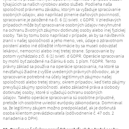
týkajúcich sa našich výrobkov alebo služieb.
Podlieha naša
spoločnosť právnemu záväzku, ktorým sa vyžaduje spracúvanie
osobných údajov, ako napríklad plnenie daňových povinností,
spracovanie je založené na čl.
6 (1) svieti.
c GDPR.
V zriedkavých
prípadoch môže byť spracovanie osobných údajov nevyhnutné
na ochranu životných záujmov dotknutej osoby alebo inej fyzickej
osoby.
Tak by tomu bolo napríklad v prípade, ak by sa návštevník
zranil v našej spoločnosti a jeho meno, vek, údaje o zdravotnom
poistení alebo iné dôležité informácie by sa museli odovzdať
lekárovi, nemocnici alebo inej tretej strane.
Spracovanie by
potom vychádzalo z čl.
6 (1) svieti.
d GDPR.
Operácie spracovania
by mohli byť založené na článku 6 ods. 1 písm.
f GDPR.
Tento
právny základ sa používa na operácie spracovania, na ktoré sa
nevzťahujú žiadne z vyššie uvedených právnych dôvodov, ak je
spracovanie potrebné na účely legitímnych záujmov našej
spoločnosti alebo tretej strany, okrem prípadov, keď tieto záujmy
prevyšujú záujmy spoločnosti. alebo základné práva a slobody
dotknutej osoby, ktoré si vyžadujú ochranu osobných
údajov.
Takéto operácie spracovania sú osobitne prípustné,
pretože ich osobitne uviedol európsky zákonodarca.
Domnieval
sa, že legitímny záujem možno predpokladať, ak je dotknutá
osoba klientom prevádzkovateľa (odôvodnenie č. 47 ods. 2
nariadenia o DPH).