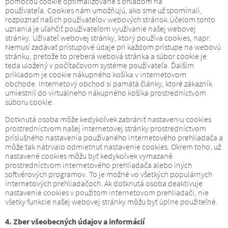
pomocou cookie optimalizované s ohľadom na
používateľa.
Cookies nám umožňujú, ako sme už spomínali,
rozpoznať našich používateľov webových stránok.
Účelom tohto
uznania je uľahčiť používateľom využívanie našej webovej
stránky.
Užívateľ webovej stránky, ktorý používa cookies, napr.
Nemusí zadávať prístupové údaje pri každom prístupe na webovú
stránku, pretože to preberá webová stránka a súbor cookie je
teda uložený v počítačovom systéme používateľa.
Ďalším
príkladom je cookie nákupného košíka v internetovom
obchode.
Internetový obchod si pamätá články, ktoré zákazník
umiestnil do virtuálneho nákupného košíka prostredníctvom
súboru cookie.
Dotknutá osoba môže kedykoľvek zabrániť nastaveniu cookies
prostredníctvom našej internetovej stránky prostredníctvom
príslušného nastavenia používaného internetového prehliadača a
môže tak natrvalo odmietnuť nastavenie cookies.
Okrem toho, už
nastavené cookies môžu byť kedykoľvek vymazané
prostredníctvom internetového prehliadača alebo iných
softvérových programov.
To je možné vo všetkých populárnych
internetových prehliadačoch.
Ak dotknutá osoba deaktivuje
nastavenie cookies v použitom internetovom prehliadači, nie
všetky funkcie našej webovej stránky môžu byť úplne použiteľné.
4. Zber všeobecných údajov a informácií