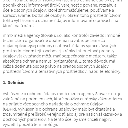
podnik chcel informovať širokú verejnosť o povahe, rozsahu a
účele osobných údajov, ktoré zhromažďujeme, používame a
spracovávame.
Dotknuté osoby sú okrem toho prostredníctvom
tohto vyhlásenia o ochrane údajov informované o právach, na
ktoré majú nárok.
mmb media agency Slovak s.r.o. ako kontrolór zaviedol mnohé
technické a organizačné opatrenia na zabezpečenie čo
najkomplexnejšej ochrany osobných údajov spracovávaných
prostredníctvom tejto webovej stránky.
Internetové prenosy
údajov však v zásade môžu mať bezpečnostné medzery, takže
absolútna ochrana nemusí byť zaručená.
Z tohto dôvodu má
každá dotknutá osoba právo na prenos osobných údajov
prostredníctvom alternatívnych prostriedkov, napr. Telefonicky.
1. Definície
Vyhlásenie o ochrane údajov mmb media agency Slovak s.r.o. je
založené na podmienkach, ktoré používa európsky zákonodarca
na prijatie všeobecného nariadenia o ochrane údajov
(GDPR).
Vyhlásenie o ochrane údajov by malo byť čitateľné a
zrozumiteľné pre širokú verejnosť, ako aj pre našich zákazníkov a
obchodných partnerov.
Na tento účel by sme chceli najprv
vysvetliť použitú terminológiu.