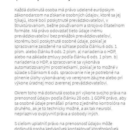
Každá dotknutá osoba má právo udelené európskym
zákonodarcom na získanie osobných údajov, ktoré sa jej
týkajú, ktoré boli poskytnuté prevádzkovateľovi, v
štruktúrovanom, bežne používanom a strojovo čitateľnom
formáte.
Má právo odovzdať tieto údaje inému
prevádzkovateľovi bez prekážok prevádzkovateľovi,
ktorému boli poskytnuté osobné údaje, pokiaľ je
spracovanie založené na súhlase podľa článku 6 ods. 1
písm. alebo článku 9 ods. 2 písm. a) nariadenia o HDP,
alebo na základe zmluvy podľa článku 6 ods. 1 písm. b)
nariadenia o HDP, a spracovanie sa vykonáva
automatizovanými prostriedkami, pokiaľ je to možné v
súlade s článkom 6 ods. spracovanie nie je potrebné na
plnenie úlohy vykonávanej vo verejnom záujme alebo pri
výkone úradnej moci zverenej prevádzkovateľovi.
Okrem toho má dotknutá osoba pri výkone svojho práva na
prenosnosť údajov podľa článku 20 ods. 1 GDPR právo, aby
sa osobné údaje prenášali priamo z jedného kontrolóra na
druhého, ak je to technicky možné, a ak tak neurobí.
nepriaznivo ovplyvniť práva a slobody iných.
S cieľom uplatniť právo na prenosnosť údajov môže
dotknutá osoba kedykoľvek kontaktovať ktoréhokoľvek