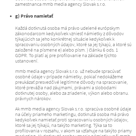
zamestnanca mmb media agency Slovak s.r.o.
g) Právo namietať
Každá dotknutá osoba má právo udelené európskym
zákonodarcom kedykoľvek vzniesť námietky z dôvodov
týkajúcich sa jeho konkrétnej situácie kedykoľvek k
spracovaniu osobných údajov, ktoré sa jej týkajú, a ktoré sú
založené na písmene e) alebo písm. ) článku 6 ods. 1
GDPR.
To platí aj pre profilovanie na základe týchto
ustanovení.
mmb media agency Slovak s.r.o. už nebude spracúvať
osobné údaje v prípade námietky, pokiaľ nedokážeme
preukázať presvedčivé legitímne dôvody na spracovanie,
ktoré prevážia nad záujmami, právami a slobodami
dotknutej osoby, alebo za zriadenie, výkon alebo obranu.
právnych nárokov.
Ak mmb media agency Slovak s.r.o. spracúva osobné údaje
na účely priameho marketingu, dotknutá osoba má právo
kedykoľvek namietať proti spracovaniu osobných údajov,
ktoré sa jej týkajú, na takýto marketing.
Týka sa to
profilovania v rozsahu, v akom sa vzťahuje na takýto priamy
marketing.
Ak dotknutá osoba vznesie námietky voči mmb